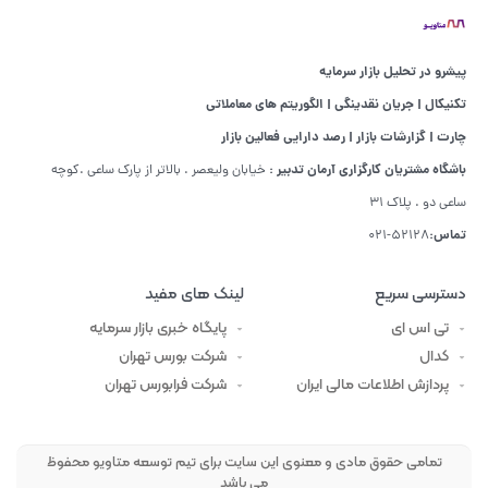
پیشرو در تحلیل بازار سرمایه
تکنیکال | جریان نقدینگی | الگوریتم های معاملاتی
چارت | گزارشات بازار | رصد دارایی فعالین بازار
باشگاه مشتریان کارگزاری آرمان تدبیر :
خیابان ولیعصر . بالاتر از پارک ساعی .کوچه
ساعی دو . پلاک 31
تماس:
52128-021
دسترسی سریع
لینک های مفید
تی اس ای
پایگاه خبری بازار سرمایه
کدال
شرکت بورس تهران
پردازش اطلاعات مالی ایران
شرکت فرابورس تهران
تمامی حقوق مادی و معنوی این سایت برای تیم توسعه متاویو محفوظ
می باشد​