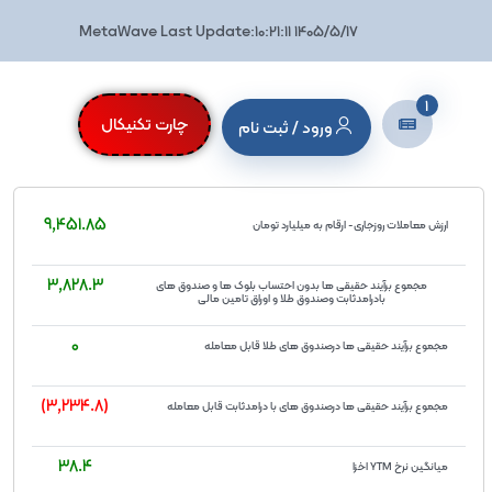
MetaWave Last Update:10:21:11 1405/5/17
1
چارت تکنیکال
ورود / ثبت نام
9,451.85
ارزش معاملات روزجاری- ارقام به میلیارد تومان
3,828.3
مجموع برآیند حقیقی ها بدون احتساب بلوک ها و صندوق های
بادرامدثابت وصندوق طلا و اوراق تامین مالی
0
مجموع برآیند حقیقی ها درصندوق های طلا قابل معامله
(3,234.8)
مجموع برآیند حقیقی ها درصندوق های با درامدثابت قابل معامله
38.4
میانگین نرخ YTM اخزا