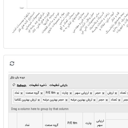
دیده بان بازار
بازیابی تنظیمات
ذخیره تنظیمات
Refresh
تعداد
ارزش
حجم
ارزیابی سهم
چارت
P/E ttm
گروه صنعت
نماد
جم
تعداد
حجم
ارزش بهترین عرضه
حجم بهترین عرضه
ارزش بهترین تقاضا
Drag a column here to group by that column
ارزیابی
ارزیابی
چارت
چارت
P/E ttm
P/E ttm
سهم
سهم
گروه صنعت
گروه صنعت
نماد
نماد