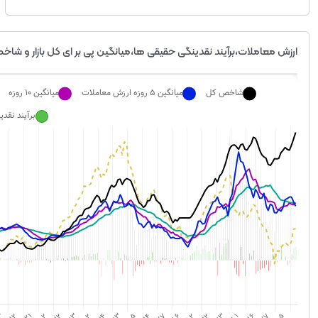
ارزش معاملات،برآیند نقدینگی حقیقی ها،میانگین پی بر ای کل بازار و شاخص 