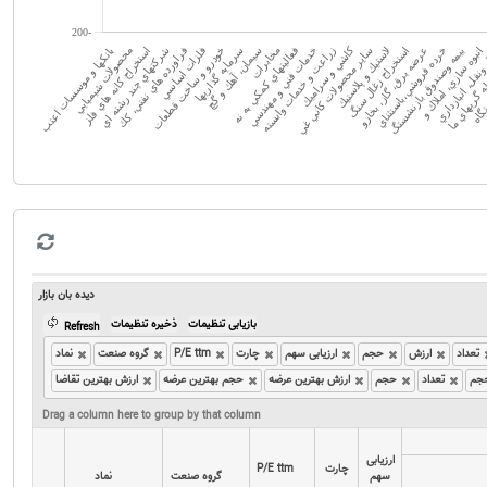
دیده بان بازار
بازیابی تنظیمات
ذخیره تنظیمات
Refresh
تعداد
ارزش
حجم
ارزیابی سهم
چارت
P/E ttm
گروه صنعت
نماد
جم
تعداد
حجم
ارزش بهترین عرضه
حجم بهترین عرضه
ارزش بهترین تقاضا
Drag a column here to group by that column
ارزیابی
ارزیابی
چارت
چارت
P/E ttm
P/E ttm
سهم
سهم
گروه صنعت
گروه صنعت
نماد
نماد