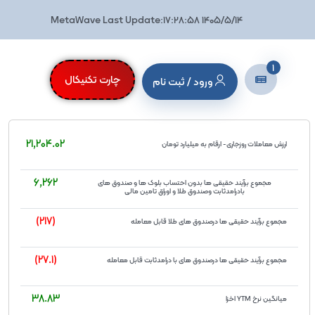
MetaWave Last Update:17:28:58 1405/5/14
1
چارت تکنیکال
ورود / ثبت نام
21,204.02
ارزش معاملات روزجاری- ارقام به میلیارد تومان
6,262
مجموع برآیند حقیقی ها بدون احتساب بلوک ها و صندوق های
بادرامدثابت وصندوق طلا و اوراق تامین مالی
(217)
مجموع برآیند حقیقی ها درصندوق های طلا قابل معامله
(27.1)
مجموع برآیند حقیقی ها درصندوق های با درامدثابت قابل معامله
38.83
میانگین نرخ YTM اخزا